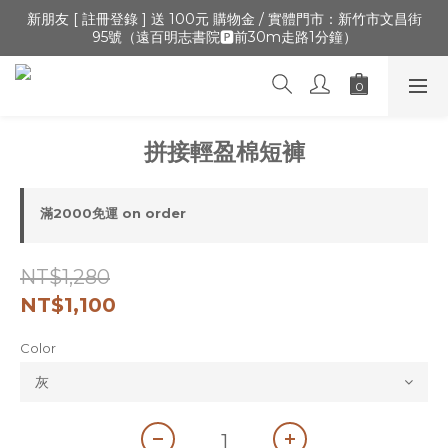
🔺「會員制」新開張,加入會員,全通路可累積紅利 >登入官網 > 個
新朋友 [ 註冊登錄 ] 送 100元 購物金 / 實體門市：新竹市文昌街
95號（遠百明志書院🅿️前30m走路1分鐘）
人資訊 > 填寫正確「生日」收生日禮金
🔺「會員制」新開張,加入會員,全通路可累積紅利 >登入官網 > 個
人資訊 > 填寫正確「生日」收生日禮金
拼接輕盈棉短褲
滿2000免運 on order
NT$1,280
NT$1,100
Color