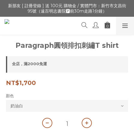
🔺「會員制」新開張,加入會員,全通路可累積紅利 >登入官網 > 個
新朋友 [ 註冊登錄 ] 送 100元 購物金 / 實體門市：新竹市文昌街
95號（遠百明志書院🅿️前30m走路1分鐘）
人資訊 > 填寫正確「生日」收生日禮金
🔺「會員制」新開張,加入會員,全通路可累積紅利 >登入官網 > 個
人資訊 > 填寫正確「生日」收生日禮金
Paragraph圓領排扣刺繡T shirt
全店，滿2000免運
NT$1,700
顏色