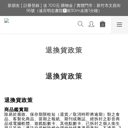
🔺「會員制」新開張,加入會員,全通路可累積紅利 >登入官網 > 個
新朋友 [ 註冊登錄 ] 送 100元 購物金 / 實體門市：新竹市文昌街
95號（遠百明志書院🅿️前30m走路1分鐘）
人資訊 > 填寫正確「生日」收生日禮金
🔺「會員制」新開張,加入會員,全通路可累積紅利 >登入官網 > 個
人資訊 > 填寫正確「生日」收生日禮金
退換貨政策
退換貨政策
退換貨政策
商品鑑賞期
除易於腐敗、保存期限較短（退貨／取消時即將逾期）類之食
品、客製化商品、當期之報紙、期刊或雜誌、經拆封之影音商
品或電腦軟體、遊戲點數卡、其他點數卡、已拆封之個人衛生
用品等按「通訊交易解除權合理例外情事適用準則」不適用 7