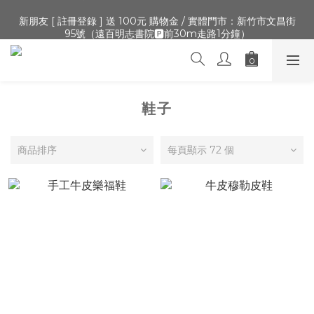
🔺「會員制」新開張,加入會員,全通路可累積紅利 >登入官網 > 個
新朋友 [ 註冊登錄 ] 送 100元 購物金 / 實體門市：新竹市文昌街
人資訊 > 填寫正確「生日」收生日禮金
95號（遠百明志書院🅿️前30m走路1分鐘）
🔺「會員制」新開張,加入會員,全通路可累積紅利 >登入官網 > 個
人資訊 > 填寫正確「生日」收生日禮金
鞋子
商品排序
每頁顯示 72 個