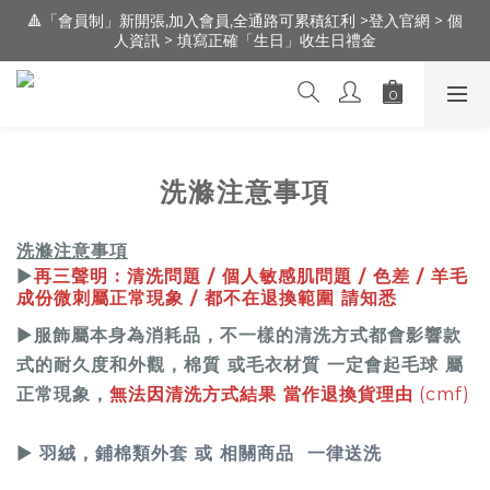
🔺「會員制」新開張,加入會員,全通路可累積紅利 >登入官網 > 個
🔺「會員制」新開張,加入會員,全通路可累積紅利 >登入官網 > 個
人資訊 > 填寫正確「生日」收生日禮金
人資訊 > 填寫正確「生日」收生日禮金
新朋友 [ 註冊登錄 ] 送 100元 購物金 / 實體門市：新竹市文昌街
95號（遠百明志書院🅿️前30m走路1分鐘）
🔺「會員制」新開張,加入會員,全通路可累積紅利 >登入官網 > 個
人資訊 > 填寫正確「生日」收生日禮金
洗滌注意事項
洗滌注意事項
▶
再三聲明 : 清洗問題 / 個人敏感肌問題 / 色差 / 羊毛
成份微刺屬正常現象 / 都不在退換範圍 請知悉
▶
服飾屬本身為消耗品，不一樣的清洗方式都會影響款
式的耐久度和外觀，棉質 或毛衣材質 一定會起毛球 屬
正常現象，
無法因清洗方式結果 當作退換貨理由
(cmf)
▶
羽絨，鋪棉類外套 或 相關商品 一律送洗