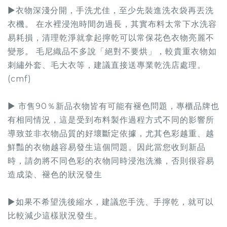
▶衣物深淺分開，手洗尤佳，至少先裝進洗衣袋再丟洗
衣機。 在水裡浸泡時間勿過長，其實布料太常下水洗容
易耗損，清理乾淨就拿起擰乾可以常保花色衣物亮麗不
變形。 毛尼織品不多說「絕對不要烘」，較貴重衣物如
刺繡外套、毛大衣等，建議直接送專業乾洗店處理。
(cmf)
▶ 市售90％新品衣物皆有可能有褪色問題，專櫃品牌也
有相同情況，這是受到布料製作過程方式不同的影響所
導致並非衣物品質的好壞斷定依據，尤其色彩越重、越
鮮豔的衣物越容易發生這個問題。因此當您收到新品
時，請勿將不同色彩的衣物同時浸泡洗滌，否則很容易
造成染、褪色的狀況發生
▶如果不希望洗後縮水，建議您手洗、手擰乾，就可以
比較減少這樣狀況發生。