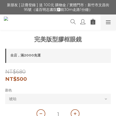
🔺「會員制」新開張,加入會員,全通路可累積紅利 >登入官網 > 個
新朋友 [ 註冊登錄 ] 送 100元 購物金 / 實體門市：新竹市文昌街
95號（遠百明志書院🅿️前30m走路1分鐘）
人資訊 > 填寫正確「生日」收生日禮金
🔺「會員制」新開張,加入會員,全通路可累積紅利 >登入官網 > 個
人資訊 > 填寫正確「生日」收生日禮金
完美版型膠框眼鏡
全店，滿2000免運
NT$680
NT$500
顏色