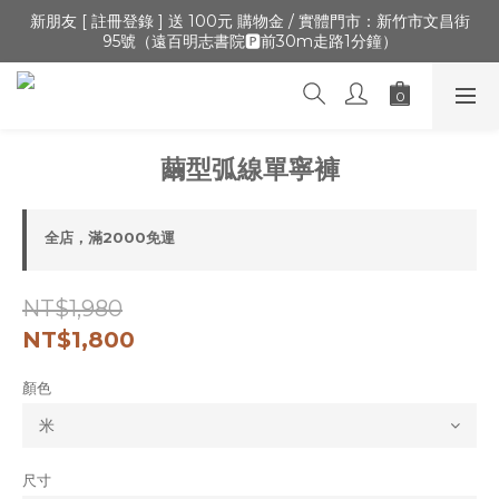
🔺「會員制」新開張,加入會員,全通路可累積紅利 >登入官網 > 個
新朋友 [ 註冊登錄 ] 送 100元 購物金 / 實體門市：新竹市文昌街
95號（遠百明志書院🅿️前30m走路1分鐘）
人資訊 > 填寫正確「生日」收生日禮金
🔺「會員制」新開張,加入會員,全通路可累積紅利 >登入官網 > 個
人資訊 > 填寫正確「生日」收生日禮金
繭型弧線單寧褲
全店，滿2000免運
NT$1,980
NT$1,800
顏色
尺寸