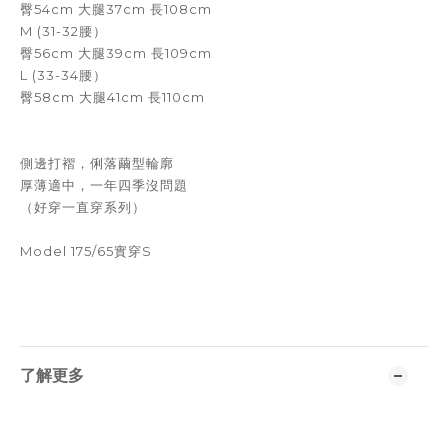
臀54cm 大腿37cm 長108cm
M (31-32腰）
臀56cm 大腿39cm 長109cm
L (33-34腰）
臀58cm 大腿41cm 長110cm
側邊打褶，俐落繭型輪廓
厚薄適中，一年四季沒問題
（好穿一直穿系列）
Model 175/65實穿S
了解更多