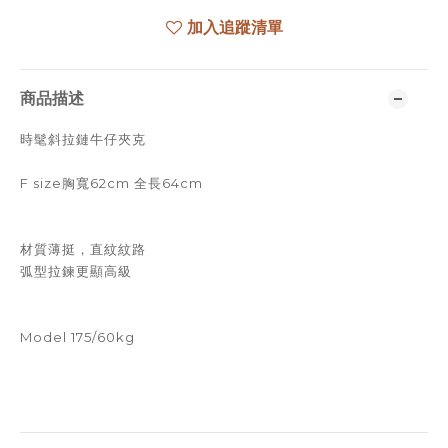
加入追蹤清單
商品描述
時髦斜拉鏈牛仔夾克
F size胸寬62cm 全長64cm
材質薄挺，直紋紋路
弧型拉鍊更顯高級
Model 175/60kg