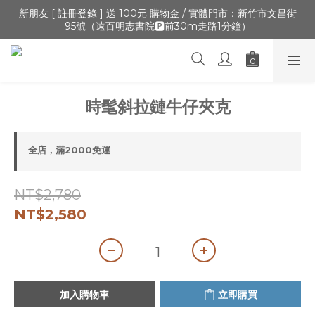
🔺「會員制」新開張,加入會員,全通路可累積紅利 >登入官網 > 個
新朋友 [ 註冊登錄 ] 送 100元 購物金 / 實體門市：新竹市文昌街
95號（遠百明志書院🅿️前30m走路1分鐘）
人資訊 > 填寫正確「生日」收生日禮金
🔺「會員制」新開張,加入會員,全通路可累積紅利 >登入官網 > 個
人資訊 > 填寫正確「生日」收生日禮金
時髦斜拉鏈牛仔夾克
全店，滿2000免運
NT$2,780
NT$2,580
加入購物車
立即購買