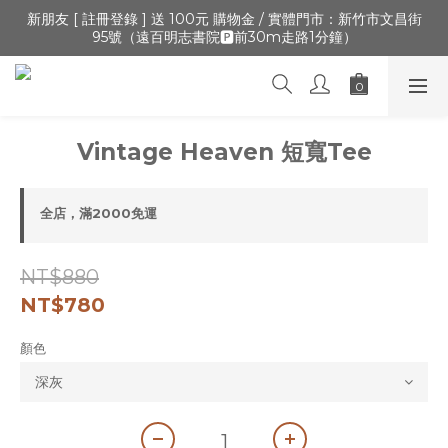
🔺「會員制」新開張,加入會員,全通路可累積紅利 >登入官網 > 個
新朋友 [ 註冊登錄 ] 送 100元 購物金 / 實體門市：新竹市文昌街
95號（遠百明志書院🅿️前30m走路1分鐘）
人資訊 > 填寫正確「生日」收生日禮金
🔺「會員制」新開張,加入會員,全通路可累積紅利 >登入官網 > 個
人資訊 > 填寫正確「生日」收生日禮金
Vintage Heaven 短寬Tee
全店，滿2000免運
NT$880
NT$780
顏色