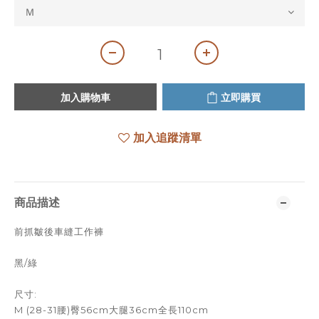
加入購物車
立即購買
加入追蹤清單
商品描述
前抓皺後車縫工作褲
黑/綠
尺寸:
M (28-31腰)臀56cm大腿36cm全長110cm