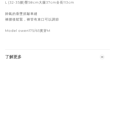
L (32-35腰)臀58cm大腿37cm全長113cm
帥氣的垂墜抓皺車縫
褲腰後鬆緊，褲管有束口可以調節
Model owen175/65實穿M
了解更多