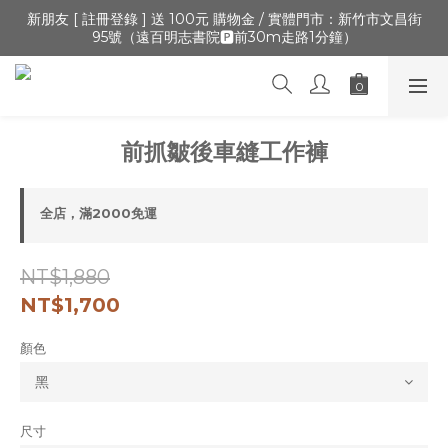
🔺「會員制」新開張,加入會員,全通路可累積紅利 >登入官網 > 個
新朋友 [ 註冊登錄 ] 送 100元 購物金 / 實體門市：新竹市文昌街
95號（遠百明志書院🅿️前30m走路1分鐘）
人資訊 > 填寫正確「生日」收生日禮金
🔺「會員制」新開張,加入會員,全通路可累積紅利 >登入官網 > 個
人資訊 > 填寫正確「生日」收生日禮金
前抓皺後車縫工作褲
全店，滿2000免運
NT$1,880
NT$1,700
顏色
尺寸