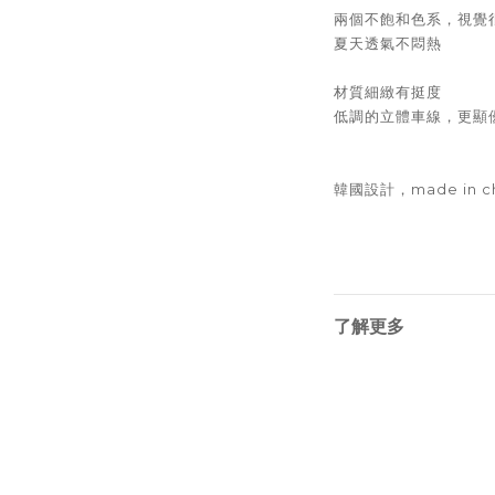
兩個不飽和色系，視覺
夏天透氣不悶熱
材質細緻有挺度
低調的立體車線，更顯
韓國設計，made in ch
了解更多