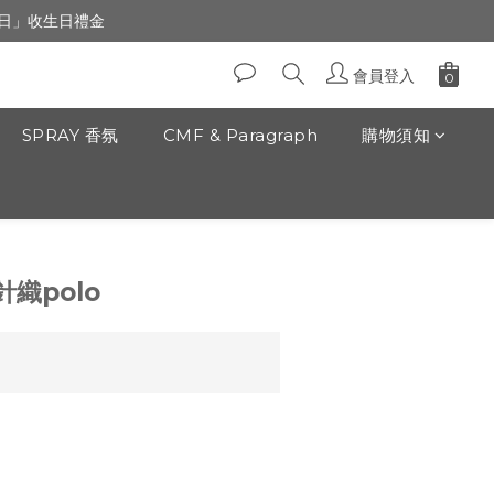
生日」收生日禮金
生日」收生日禮金
前30m走路1分鐘）
會員登入
生日」收生日禮金
SPRAY 香氛
CMF & Paragraph
購物須知
立即購買
織polo