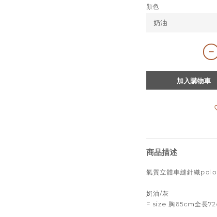
顏色
加入購物車
商品描述
氣質立體車縫針織polo
奶油/灰
F size 胸65cm全長7