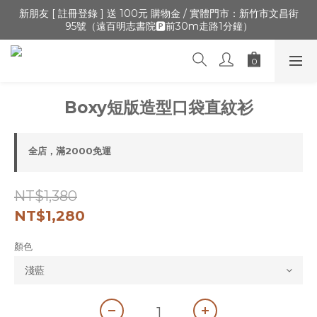
🔺「會員制」新開張,加入會員,全通路可累積紅利 >登入官網 > 個
新朋友 [ 註冊登錄 ] 送 100元 購物金 / 實體門市：新竹市文昌街
95號（遠百明志書院🅿️前30m走路1分鐘）
人資訊 > 填寫正確「生日」收生日禮金
🔺「會員制」新開張,加入會員,全通路可累積紅利 >登入官網 > 個
人資訊 > 填寫正確「生日」收生日禮金
Boxy短版造型口袋直紋衫
全店，滿2000免運
NT$1,380
NT$1,280
顏色