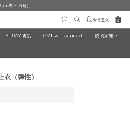
生日」收生日禮金
前30m走路1分鐘）
生日」收生日禮金
會員登入
SPRAY 香氛
CMF & Paragraph
購物須知
立即購買
上衣（彈性）