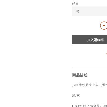
顏色
加入購物車
商品描述
拉鏈半領貼身上衣（彈
黑/灰
F size 60cm全長73