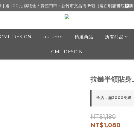
新開張,加入會員,全通路可累積紅利 >登入官網 > 個人資訊 > 填寫正確「
錄 ] 送 100元 購物金 / 實體門市：新竹市文昌街95號（遠百明志書院🅿️
新開張,加入會員,全通路可累積紅利 >登入官網 > 個人資訊 > 填寫正確「
CMF DESIGN
autumn
精選商品
所有商品
CMF DESIGN
拉鏈半領貼身
全店，滿2000免運
NT$1,180
NT$1,080