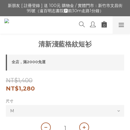
🔺「會員制」新開張,加入會員,全通路可累積紅利 >登入官網 > 個
新朋友 [ 註冊登錄 ] 送 100元 購物金 / 實體門市：新竹市文昌街
95號（遠百明志書院🅿️前30m走路1分鐘）
人資訊 > 填寫正確「生日」收生日禮金
🔺「會員制」新開張,加入會員,全通路可累積紅利 >登入官網 > 個
人資訊 > 填寫正確「生日」收生日禮金
清新淺藍格紋短衫
全店，滿2000免運
NT$1,400
NT$1,280
尺寸