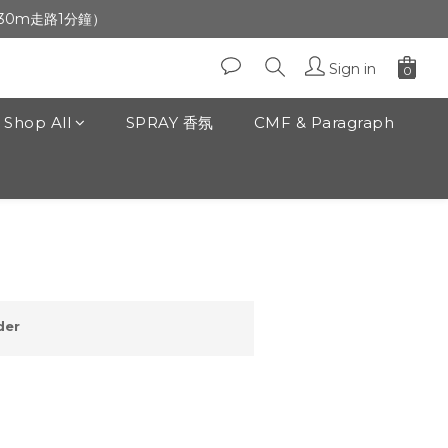
生日」收生日禮金
前30m走路1分鐘）
生日」收生日禮金
Sign in
Shop All
SPRAY 香氛
CMF & Paragraph
BUY NOW
der