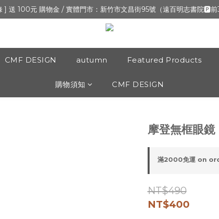
新開張,加入會員,全通路可累積紅利 >登入官網 > 個人資訊 > 填寫正確「
錄 ] 送 100元 購物金 / 實體門市：新竹市文昌街95號（遠百明志書院🅿️
新開張,加入會員,全通路可累積紅利 >登入官網 > 個人資訊 > 填寫正確「
CMF DESIGN
autumn
Featured Products
購物須知
CMF DESIGN
摩登無框眼鏡
滿2000免運 on or
NT$490
NT$400