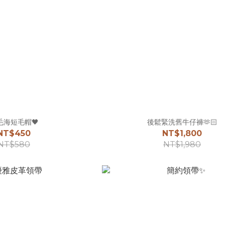
毛海短毛帽🖤
後鬆緊洗舊牛仔褲🫶🏻
NT$450
NT$1,800
NT$580
NT$1,980