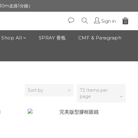
生日」收生日禮金
前30m走路1分鐘）
生日」收生日禮金
Sign in
Shop All
SPRAY 香氛
CMF & Paragraph
Sort by
72 Items per
page