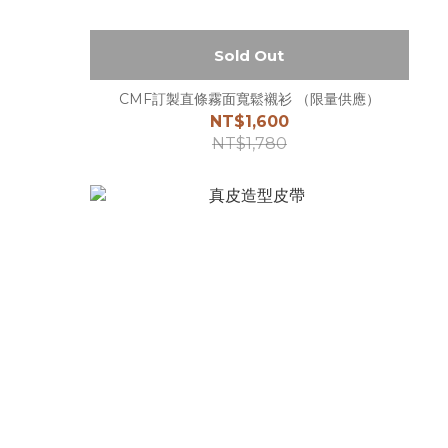
Sold Out
CMF訂製直條霧面寬鬆襯衫 （限量供應）
NT$1,600
NT$1,780