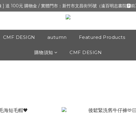
新開張,加入會員,全通路可累積紅利 >登入官網 > 個人資訊 > 填寫正確「
錄 ] 送 100元 購物金 / 實體門市：新竹市文昌街95號（遠百明志書院🅿️
新開張,加入會員,全通路可累積紅利 >登入官網 > 個人資訊 > 填寫正確「
CMF DESIGN
autumn
Featured Products
購物須知
CMF DESIGN