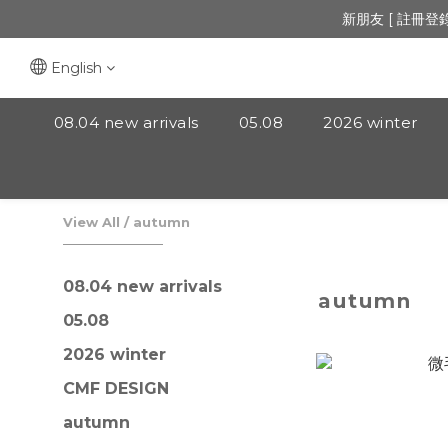
🔺「會員制」
新朋友 [ 註冊登
🔺「會員制」
English
08.04 new arrivals
05.08
2026 winter
View All
/
autumn
08.04 new arrivals
autumn
05.08
2026 winter
CMF DESIGN
autumn