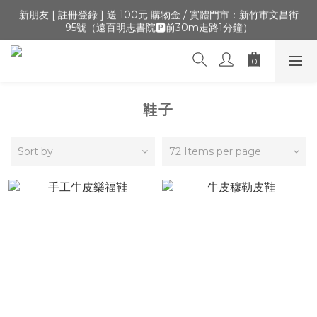
🔺「會員制」新開張,加入會員,全通路可累積紅利 >登入官網 > 個
新朋友 [ 註冊登錄 ] 送 100元 購物金 / 實體門市：新竹市文昌街
95號（遠百明志書院🅿️前30m走路1分鐘）
人資訊 > 填寫正確「生日」收生日禮金
🔺「會員制」新開張,加入會員,全通路可累積紅利 >登入官網 > 個
人資訊 > 填寫正確「生日」收生日禮金
鞋子
Sort by
72 Items per page