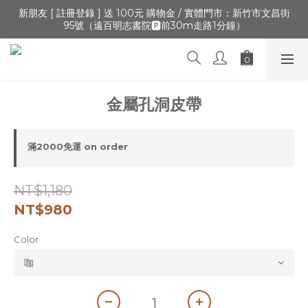
🔺「會員制」新開張,加入會員,全通路可累積紅利 >登入官網 > 個
新朋友 [ 註冊登錄 ] 送 100元 購物金 / 實體門市：新竹市文昌街
95號（遠百明志書院🅿️前30m走路1分鐘）
人資訊 > 填寫正確「生日」收生日禮金
🔺「會員制」新開張,加入會員,全通路可累積紅利 >登入官網 > 個
人資訊 > 填寫正確「生日」收生日禮金
金屬孔洞皮帶
滿2000免運 on order
NT$1,180
NT$980
Color