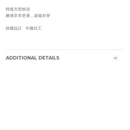
時髦方型楦頭
腳感非常舒適，超級好穿
韓國設計 中國代工
ADDITIONAL DETAILS