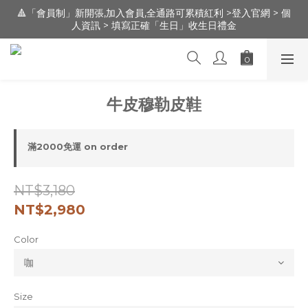
🔺「會員制」新開張,加入會員,全通路可累積紅利 >登入官網 > 個
🔺「會員制」新開張,加入會員,全通路可累積紅利 >登入官網 > 個
人資訊 > 填寫正確「生日」收生日禮金
人資訊 > 填寫正確「生日」收生日禮金
新朋友 [ 註冊登錄 ] 送 100元 購物金 / 實體門市：新竹市文昌街
95號（遠百明志書院🅿️前30m走路1分鐘）
🔺「會員制」新開張,加入會員,全通路可累積紅利 >登入官網 > 個
牛皮穆勒皮鞋
人資訊 > 填寫正確「生日」收生日禮金
滿2000免運 on order
NT$3,180
NT$2,980
Color
Size