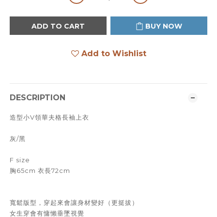
ADD TO CART
BUY NOW
Add to Wishlist
DESCRIPTION
造型小V領華夫格長袖上衣
灰/黑
F size
胸65cm 衣長72cm
寬鬆版型，穿起來會讓身材變好（更挺拔）
女生穿會有慵懶垂墜視覺