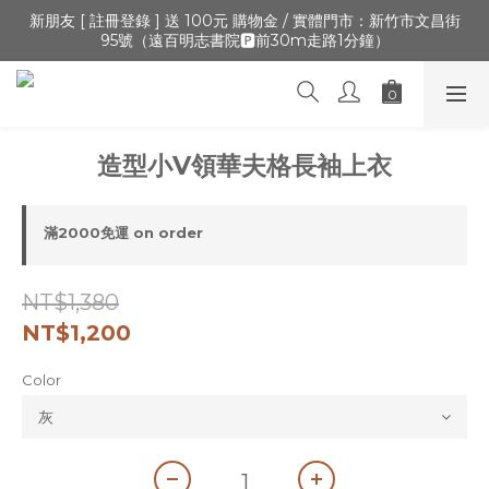
🔺「會員制」新開張,加入會員,全通路可累積紅利 >登入官網 > 個
新朋友 [ 註冊登錄 ] 送 100元 購物金 / 實體門市：新竹市文昌街
95號（遠百明志書院🅿️前30m走路1分鐘）
人資訊 > 填寫正確「生日」收生日禮金
🔺「會員制」新開張,加入會員,全通路可累積紅利 >登入官網 > 個
人資訊 > 填寫正確「生日」收生日禮金
造型小V領華夫格長袖上衣
滿2000免運 on order
NT$1,380
NT$1,200
Color