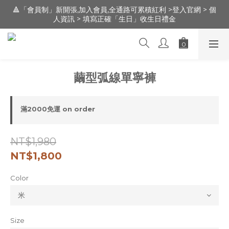
🔺「會員制」新開張,加入會員,全通路可累積紅利 >登入官網 > 個
🔺「會員制」新開張,加入會員,全通路可累積紅利 >登入官網 > 個
人資訊 > 填寫正確「生日」收生日禮金
人資訊 > 填寫正確「生日」收生日禮金
新朋友 [ 註冊登錄 ] 送 100元 購物金 / 實體門市：新竹市文昌街
95號（遠百明志書院🅿️前30m走路1分鐘）
🔺「會員制」新開張,加入會員,全通路可累積紅利 >登入官網 > 個
繭型弧線單寧褲
人資訊 > 填寫正確「生日」收生日禮金
滿2000免運 on order
NT$1,980
NT$1,800
Color
Size