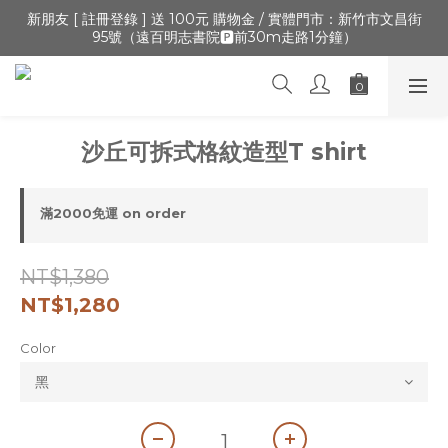
🔺「會員制」新開張,加入會員,全通路可累積紅利 >登入官網 > 個
新朋友 [ 註冊登錄 ] 送 100元 購物金 / 實體門市：新竹市文昌街
95號（遠百明志書院🅿️前30m走路1分鐘）
人資訊 > 填寫正確「生日」收生日禮金
🔺「會員制」新開張,加入會員,全通路可累積紅利 >登入官網 > 個
人資訊 > 填寫正確「生日」收生日禮金
沙丘可拆式格紋造型T shirt
滿2000免運 on order
NT$1,380
NT$1,280
Color