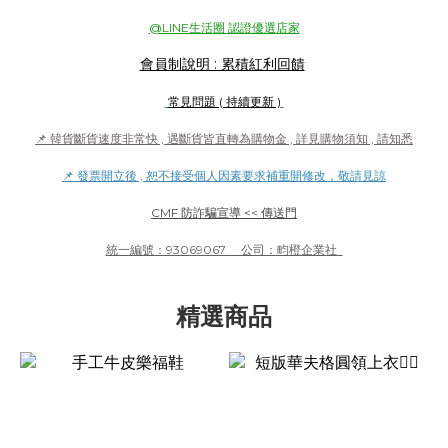
@LINE生活圈 認證優選店家
會員制說明 : 累積紅利回饋
常見問題 ( 持續更新 )
📌 韓貨斷貨速度非常快 , 遇斷貨皆直轉為購物金 , 詳見購物須知 , 請知悉
📌 發票開立後 ,
恕不接受個人因素要求補重開修改，敬請見諒
CMF 防詐騙宣導 << 傳送門
統一編號：93069067 公司：畇橙企業社
精選商品