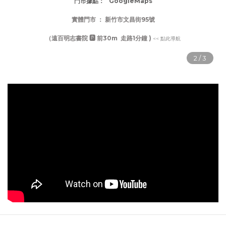
門市據點：
GoogleMaps
實體門市 ：
新竹市文昌街95號
（遠百明志書院 🅿️ 前30m 走路1分鐘 )
<< 點此導航