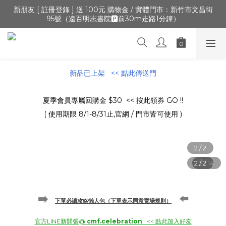
新朋友 [ 註冊登錄 ] 送 100元 購物金 / 實體門市：新竹市文昌街
🔺「會員制」新開張,加入會員,全通路可累積紅利 >登入官網 > 個
95號（遠百明志書院🅿️前30m走路1分鐘）
人資訊 > 填寫正確「生日」收生日禮金
🔺「會員制」新開張,加入會員,全通路可累積紅利 >登入官網 > 個
人資訊 > 填寫正確「生日」收生日禮金
新品已上架 << 點此傳送門
夏季會員專屬回購金 $30 << 按此領券 GO !!
( 使用期限 8/1-8/31止,官網 / 門市皆可使用 )
➡️
⬅️
下單必讀攻略懶人包（下單表示同意賣場規則）
官方LINE新開張@
cmf.celebration
<< 點此加入好友