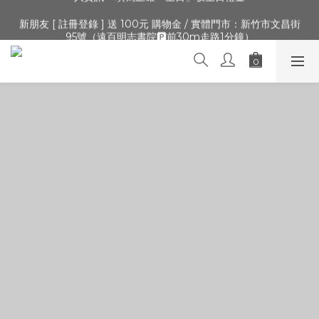
🔺「會員制」新開張,加入會員,全通路可累積紅利 >登入官網 > 個
新朋友 [ 註冊登錄 ] 送 100元 購物金 / 實體門市：新竹市文昌街
人資訊 > 填寫正確「生日」收生日禮金
95號（遠百明志書院🅿️前30m走路1分鐘）
🔺「會員制」新開張,加入會員,全通路可累積紅利 >登入官網 > 個
人資訊 > 填寫正確「生日」收生日禮金