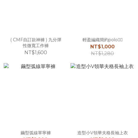
( CMF自訂款神褲 ) 九分彈
輕盈編織簡約polo☝🏻
性微寬工作褲
NT$1,000
NT$1,600
NT$1,280
繭型弧線單寧褲
造型小V領華夫格長袖上衣