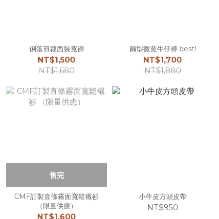
俐落剪裁西裝寬褲
繭型微寬牛仔褲 best!
NT$1,500
NT$1,700
NT$1,680
NT$1,880
售完
CMF訂製直條霧面寬鬆襯衫
小牛皮方頭皮帶
（限量供應）
NT$950
NT$1,600