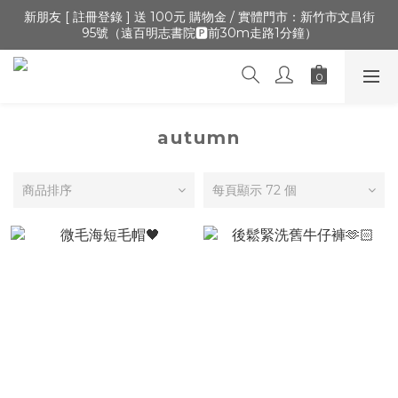
🔺「會員制」新開張,加入會員,全通路可累積紅利 >登入官網 > 個
新朋友 [ 註冊登錄 ] 送 100元 購物金 / 實體門市：新竹市文昌街
95號（遠百明志書院🅿️前30m走路1分鐘）
人資訊 > 填寫正確「生日」收生日禮金
🔺「會員制」新開張,加入會員,全通路可累積紅利 >登入官網 > 個
人資訊 > 填寫正確「生日」收生日禮金
autumn
商品排序
每頁顯示 72 個