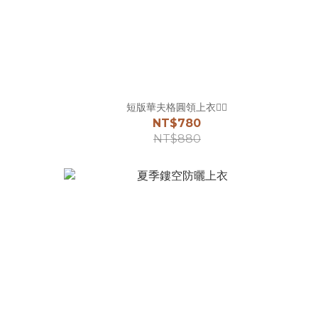
短版華夫格圓領上衣☝🏻
NT$780
NT$880