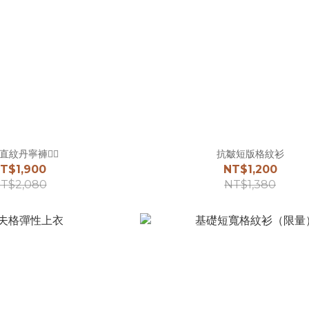
直紋丹寧褲☝🏻
抗皺短版格紋衫
T$1,900
NT$1,200
T$2,080
NT$1,380