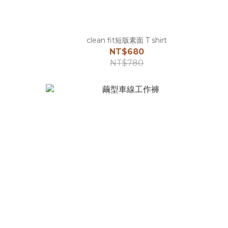
clean fit短版素面 T shirt
NT$680
NT$780