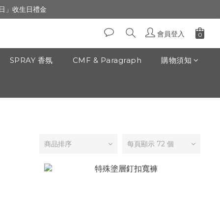
生日」收生日禮金
生日」收生日禮金
前30m走路1分鐘）
會員登入
生日」收生日禮金
SPRAY 香氛
CMF & Paragraph
購物須知
商品排序
每頁顯示 72 個