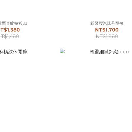
面直紋短衫☝🏻
鬆緊腰汽球丹寧褲
T$1,380
NT$1,700
T$1,480
NT$1,880