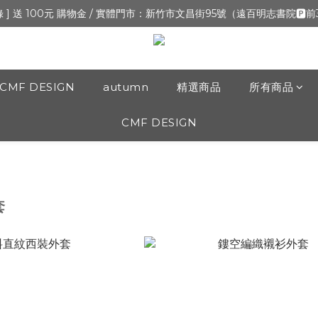
新開張,加入會員,全通路可累積紅利 >登入官網 > 個人資訊 > 填寫正確「
錄 ] 送 100元 購物金 / 實體門市：新竹市文昌街95號（遠百明志書院🅿️
新開張,加入會員,全通路可累積紅利 >登入官網 > 個人資訊 > 填寫正確「
CMF DESIGN
autumn
精選商品
所有商品
CMF DESIGN
套