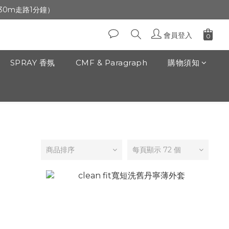
生日」收生日禮金
前30m走路1分鐘）
生日」收生日禮金
會員登入
SPRAY 香氛
CMF & Paragraph
購物須知
商品排序
每頁顯示 72 個