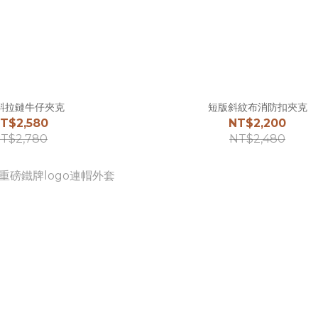
斜拉鏈牛仔夾克
短版斜紋布消防扣夾克
T$2,580
NT$2,200
T$2,780
NT$2,480