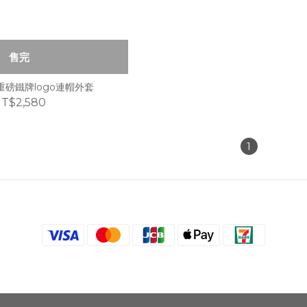
售完
h 重磅鐵牌logo連帽外套
T$2,580
1