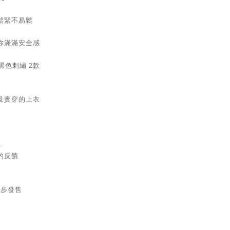
鬆緊不易鬆
你滿滿安全感
黑色刺繡 2款
及實穿的上衣
…
的反饋
同步發售