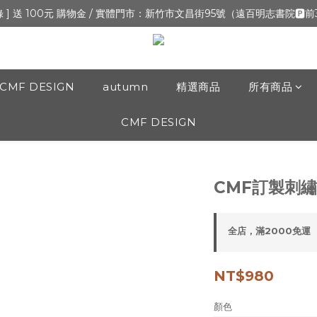
新開張,加入會員,全通路可累積紅利 >登入官網 > 個人資訊 > 填寫正確「
錄 ] 送 100元 購物金 / 實體門市：新竹市文昌街95號（遠百明志書院🅿️
新開張,加入會員,全通路可累積紅利 >登入官網 > 個人資訊 > 填寫正確「
CMF DESIGN
autumn
精選商品
所有商品
CMF DESIGN
CMF訂製刺繡
全店，滿2000免運
NT$980
顏色