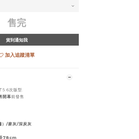
售完
貨到通知我
加入追蹤清單
5.6次版型.
將開幕
前發售
繡）/麥灰/深炭灰
全長78cm