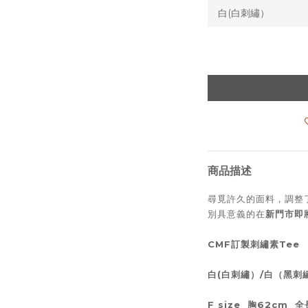
商品描述
尋覓許久的面料，調整了
別具意義的在
新門市即
CMF訂製刺繡素Tee
白(白刺繡）/白（黑刺
F size 胸62cm 