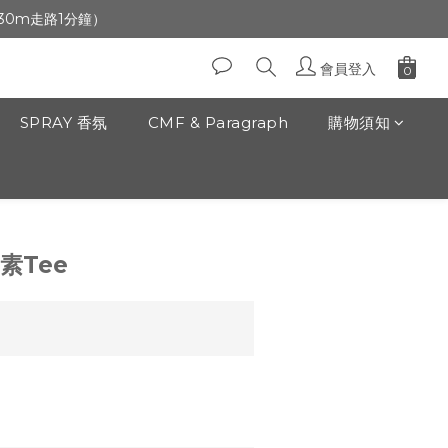
生日」收生日禮金
前30m走路1分鐘）
生日」收生日禮金
會員登入
SPRAY 香氛
CMF & Paragraph
購物須知
素Tee