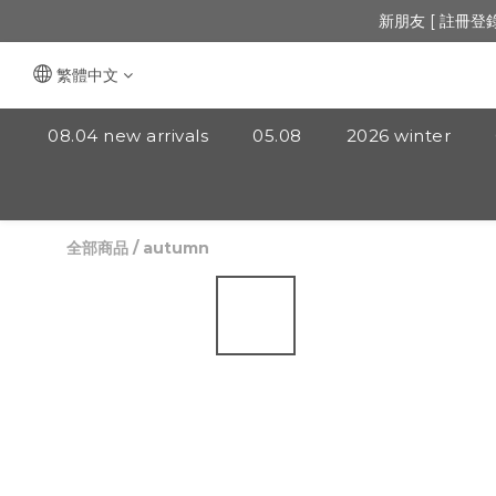
🔺「會員制」
新朋友 [ 註冊登
🔺「會員制」
繁體中文
08.04 new arrivals
05.08
2026 winter
全部商品
/
autumn