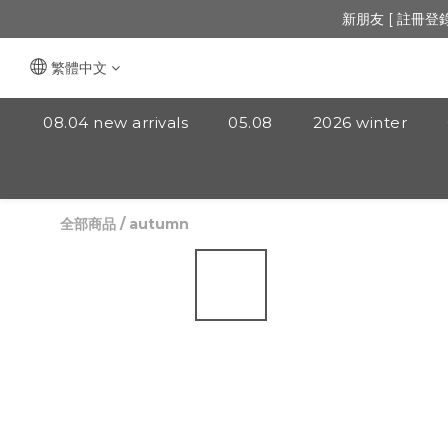
🔺「會員制」
新朋友 [ 註冊登
🔺「會員制」
繁體中文
08.04 new arrivals
05.08
2026 winter
全部商品
/
autumn