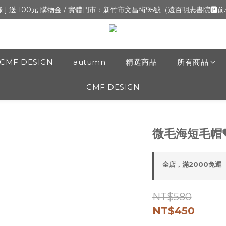
新開張,加入會員,全通路可累積紅利 >登入官網 > 個人資訊 > 填寫正確「
錄 ] 送 100元 購物金 / 實體門市：新竹市文昌街95號（遠百明志書院🅿️
新開張,加入會員,全通路可累積紅利 >登入官網 > 個人資訊 > 填寫正確「
CMF DESIGN
autumn
精選商品
所有商品
CMF DESIGN
微毛海短毛帽
全店，滿2000免運
NT$580
NT$450