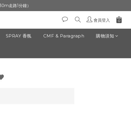
生日」收生日禮金
前30m走路1分鐘）
生日」收生日禮金
會員登入
SPRAY 香氛
CMF & Paragraph
購物須知
立即購買
