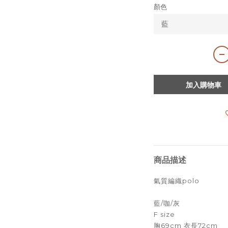
顏色
加入購物車
商品描述
氣質編織polo
藍/咖/灰
F size
胸69cm 衣長72cm