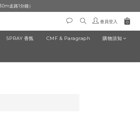
生日」收生日禮金
前30m走路1分鐘）
生日」收生日禮金
會員登入
SPRAY 香氛
CMF & Paragraph
購物須知
立即購買