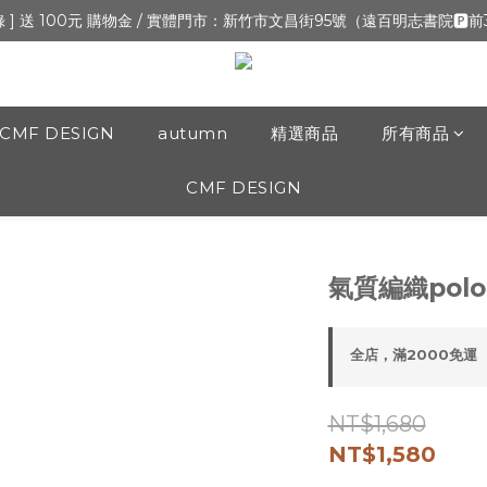
新開張,加入會員,全通路可累積紅利 >登入官網 > 個人資訊 > 填寫正確「
錄 ] 送 100元 購物金 / 實體門市：新竹市文昌街95號（遠百明志書院🅿️
新開張,加入會員,全通路可累積紅利 >登入官網 > 個人資訊 > 填寫正確「
CMF DESIGN
autumn
精選商品
所有商品
CMF DESIGN
氣質編織polo
全店，滿2000免運
NT$1,680
NT$1,580