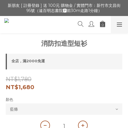
🔺「會員制」新開張,加入會員,全通路可累積紅利 >登入官網 > 個
新朋友 [ 註冊登錄 ] 送 100元 購物金 / 實體門市：新竹市文昌街
95號（遠百明志書院🅿️前30m走路1分鐘）
人資訊 > 填寫正確「生日」收生日禮金
🔺「會員制」新開張,加入會員,全通路可累積紅利 >登入官網 > 個
人資訊 > 填寫正確「生日」收生日禮金
消防扣造型短衫
全店，滿2000免運
NT$1,780
NT$1,680
顏色