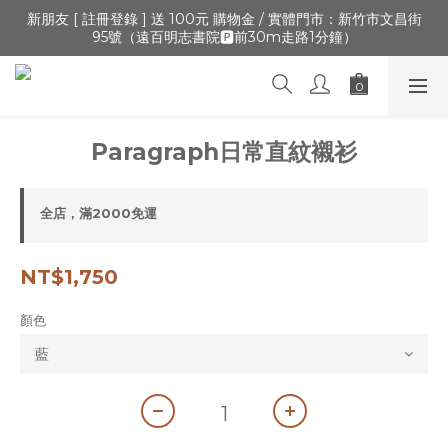
🔺「會員制」新開張,加入會員,全通路可累積紅利 >登入官網 > 個
新朋友 [ 註冊登錄 ] 送 100元 購物金 / 實體門市：新竹市文昌街
95號（遠百明志書院🅿️前30m走路1分鐘）
人資訊 > 填寫正確「生日」收生日禮金
🔺「會員制」新開張,加入會員,全通路可累積紅利 >登入官網 > 個
人資訊 > 填寫正確「生日」收生日禮金
Paragraph日常直紋襯衫
全店，滿2000免運
NT$1,750
顏色