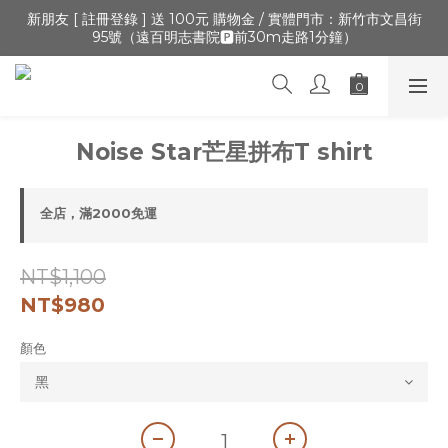
🔺「會員制」新開張,加入會員,全通路可累積紅利 >登入官網 > 個
新朋友 [ 註冊登錄 ] 送 100元 購物金 / 實體門市：新竹市文昌街
95號（遠百明志書院🅿️前30m走路1分鐘）
人資訊 > 填寫正確「生日」收生日禮金
🔺「會員制」新開張,加入會員,全通路可累積紅利 >登入官網 > 個
人資訊 > 填寫正確「生日」收生日禮金
Noise Star芒星拼布T shirt
全店，滿2000免運
NT$1,100
NT$980
顏色