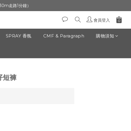
生日」收生日禮金
前30m走路1分鐘）
生日」收生日禮金
會員登入
SPRAY 香氛
CMF & Paragraph
購物須知
立即購買
仔短褲