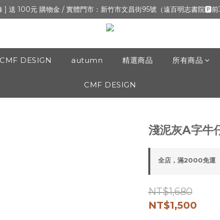
新開張,加入會員,全通路可累積紅利 >登入官網 > 個人資訊 > 填寫正確「
錄 ] 送 100元 購物金 / 實體門市：新竹市文昌街95號（遠百明志書院🅿️
新開張,加入會員,全通路可累積紅利 >登入官網 > 個人資訊 > 填寫正確「
CMF DESIGN
autumn
精選商品
所有商品
CMF DESIGN
淺泥灰A字牛
全店，滿2000免運
NT$1,680
NT$1,500