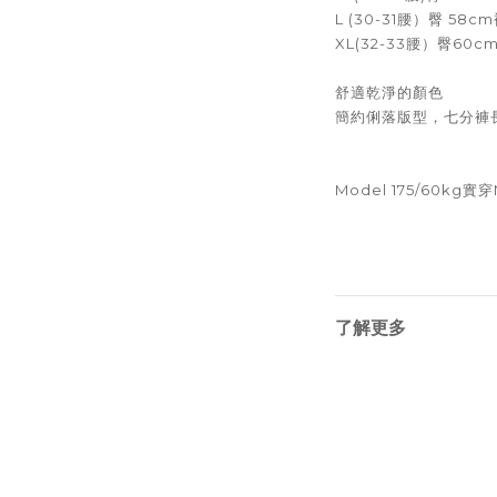
L (30-31腰）臀 58c
XL(32-33腰）臀60c
舒適乾淨的顏色
簡約俐落版型，七分褲
Model 175/60kg實
了解更多