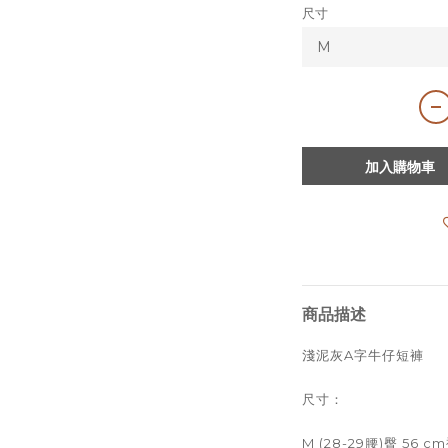
尺寸
加入購物車
商品描述
淺泥灰A字牛仔短褲
尺寸：
M (28-29腰)臀 56 c