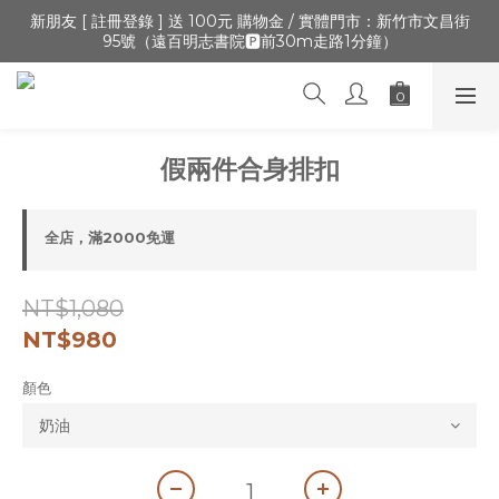
🔺「會員制」新開張,加入會員,全通路可累積紅利 >登入官網 > 個
新朋友 [ 註冊登錄 ] 送 100元 購物金 / 實體門市：新竹市文昌街
95號（遠百明志書院🅿️前30m走路1分鐘）
人資訊 > 填寫正確「生日」收生日禮金
🔺「會員制」新開張,加入會員,全通路可累積紅利 >登入官網 > 個
人資訊 > 填寫正確「生日」收生日禮金
假兩件合身排扣
全店，滿2000免運
NT$1,080
NT$980
顏色